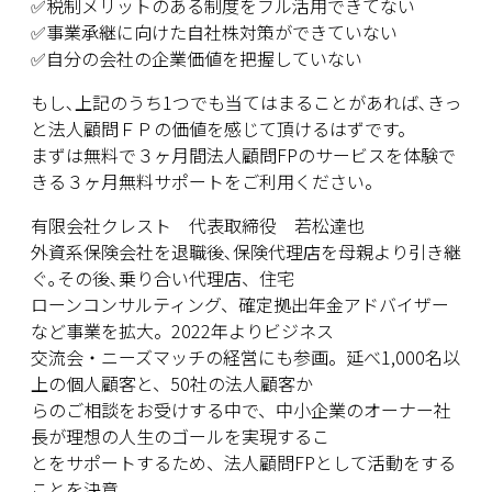
✅税制メリットのある制度をフル活用できてない
✅事業承継に向けた自社株対策ができていない
✅自分の会社の企業価値を把握していない
もし､上記のうち1つでも当てはまることがあれば､きっ
と法人顧問ＦＰの価値を感じて頂けるはずです。
まずは無料で３ヶ月間法人顧問FPのサービスを体験で
きる３ヶ月無料サポートをご利用ください。
有限会社クレスト 代表取締役 若松達也
外資系保険会社を退職後､保険代理店を母親より引き継
ぐ｡その後､乗り合い代理店、住宅
ローンコンサルティング、確定拠出年金アドバイザー
など事業を拡大。2022年よりビジネス
交流会・ニーズマッチの経営にも参画。延べ1,000名以
上の個人顧客と、50社の法人顧客か
らのご相談をお受けする中で、中小企業のオーナー社
⾧が理想の人生のゴールを実現するこ
とをサポートするため、法人顧問FPとして活動をする
ことを決意｡