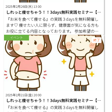
2025年2月26日(水) 13:00
しれっと痩せちゃう！！3days無料実践セミナー【2日目】
『お米を食べて痩せる』の実践３daysを無料開催し
ます♡ 痩せたい人に限らず、健康面が気になる方も
お役に立てる内容となっております。 参加希望の方
はまずはLINEオープンチャットにご参加ください。
イベント
終了
https://line.me/ti/g2/Sc6wsX-arEgViJDtglrSdDFHxvm
NeS_LFgkQtQ?utm_source=invitation&utm_medium
=link_copy&utm_campaign=default オープンチャッ
トの参加コードは『8888』です！ 匿名でもＯＫです
のでぜひ一緒に盛り上げて頂けたら嬉しいです♡
2025年2月21日(金) 20:00
しれっと痩せちゃう！！3days無料実践セミナー【1日目】
『お米を食べて痩せる』の実践３daysを無料開催し