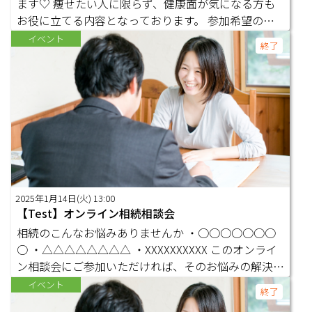
ます♡ 痩せたい人に限らず、健康面が気になる方も
お役に立てる内容となっております。 参加希望の方
はまずはLINEオープンチャットにご参加ください。
イベント
終了
https://line.me/ti/g2/Sc6wsX-arEgViJDtglrSdDFHxvm
NeS_LFgkQtQ?utm_source=invitation&utm_medium
=link_copy&utm_campaign=default オープンチャッ
トの参加コードは『8888』です！ 匿名でもＯＫです
のでぜひ一緒に盛り上げて頂けたら嬉しいです♡
2025年1月14日(火) 13:00
【Test】オンライン相続相談会
相続のこんなお悩みありませんか ・○○○○○○○
○ ・△△△△△△△△ ・XXXXXXXXXX このオンライ
ン相談会にご参加いただければ、そのお悩みの解決の
糸口が見つかるかもしれません。 【担当】 株式会社
イベント
終了
●●●● 代表取締役 ●●●● 相続コンサルティン