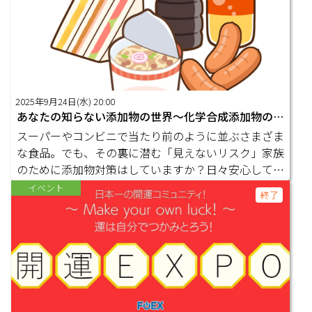
こちらから！&#x1F38A; https://foex.online/kaiun/
めると窓から差し込む穏やかな日差しと共に、コミュ
ニティからのメッセージが通知として流れてきた。そ
れは今日開催されるイベントについてのお知らせ。私
はそのメッセージを読みながら、今日も一日、人々と
のつながりを大切にしようと心に誓う。 朝食を摂り
終えると、まずはオンラインでの会議。今日のテーマ
2025年9月24日(水) 20:00
は「新しい価値創出について」。各々が自分の思いや
あなたの知らない添加物の世界～化学合成添加物の恐怖～【9月の無料オープンセミナー】
夢を自由に語り合う中、主体性と自分事の視点が鮮明
スーパーやコンビニで当たり前のように並ぶさまざま
に表れている。私はそれぞれの話を丁寧に聴き、思い
な食品。でも、その裏に潜む「見えないリスク」家族
と思いをつむぎ合わせる役割を果たす。 午後は、コ
のために添加物対策はしていますか？日々安心して食
ミュニティとコミュニティのつながりを深める活動に
べることができるように、今日からできることを一緒
イベント
終了
取り組む。競争ではなく、協力と共感により全員が自
に学びましょう。▼こんな方におススメのセミナーで
己実現へと向かうこの世界で、私の仕事はそれぞれの
す ・家族の健康を守りたい方 ・添加物との付き合い
強さを引き出し、新しいつながりを生むこと。 そし
方を知りたい方 ・習慣化できる予防医学を身につけ
て夕方、課題解決のためのワークショップ。自分たち
たい方講師：鈴木敦朗氏（WoodBell 代表）若い頃
の生活に必要なもの、自然環境に配慮した持続可能な
に父を亡くした事をきっかけに、健康を失えば全てを
解決策を、みんなで考え、共有する時間だ。ここでは
失う事を痛感し予防医学の世界に飛び込みました。死
テクノロジーの発展も重要な要素として取り入れら
ぬまで続けられてこそ「真の予防医学」だと思い、