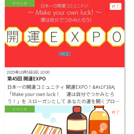
性化するための「場」を創り出す。 人の経験・知
それぞれの強さが重なり合い、太く深い繋がりを生み
イベント
終了
識・思考・技術が複数の人と共有できる「場」（イベ
出している。お互いに求め合い、必要とする感覚が日
ント）の開催、またその「場」が一過性の「記憶」と
常の一部になっており、競争ではなく共創の中で、全
して終わらず有機的な連携が継続され発展していくよ
員が自己実現へと向かっている。 このワールドで
うな「場」「ツール」を提供し、情報共有・情報発信
は、私はつながりの創出者として活動している。コミ
の限界を突破します。evawatのコンセプトをご紹介
ュニティとコミュニティ、人と人、思いと思いを丁寧
する動画ですので、ご覧ください。
につむぎ合わせ、新しいつながりを生む橋渡し役。新
しい価値の創出や課題解決のサポートを通じて、社会
全体の結束を高めている。 私の理想の世界における
テクノロジーの発展は、適切な質と量を重視し、供給
2025年10月5日(日) 10:00
過多に陥らないように配慮されている。自然環境への
第45回 開運EXPO
負荷を減らすことに注力し、過剰なスピードよりも緩
日本一の開運コミュニティ 開運EXPO！&#x1F38A;
やかで持続可能な成長を目指している。人間と自然の
「Make your own luck！ 運は自分でつかみとろ
共生を大切にするこの世界では、テクノロジーもま
う！」を スローガンとして あなたの運を開くプロ達
た、その目標に沿って進化している。 私の理想のワ
が オンライン上でお待ちしております！&#x1F970;✨
イベント
ールドは、寛容と共感を中心に据え、人々が互いを尊
終了
ミーティングID ： 972 1100 1256 参加条件：どなた
重し、助け合う場であり、その中で私は新たなつなが
でも参加OK！※途中入退場OK！※スマホ、タブレッ
りを創出し、社会の更なる発展を支える重要な役割を
トからの参加もOK！ &#x1F38A;10/5の出展者一覧は
果たしている。 【ビジョン・ストーリー】 朝、目覚