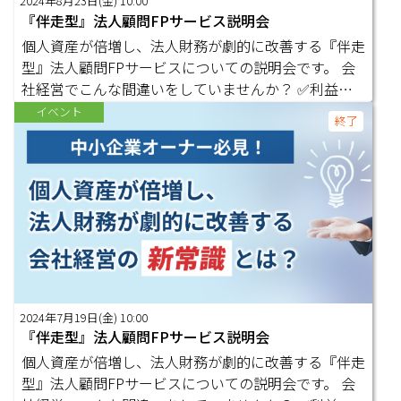
2024年8月23日(金) 10:00
Ｐの価値を感じて頂けるはずです。まずは無料で３ヶ
『伴走型』法人顧問FPサービス説明会
月間法人顧問FPのサービスを体験できる３ヶ月無料
個人資産が倍増し、法人財務が劇的に改善する『伴走
サポートをご利用ください。 有限会社クレスト 代
型』法人顧問FPサービスについての説明会です。 会
表取締役 若松達也 外資系保険会社を退職後､保険代
社経営でこんな間違いをしていませんか？ ✅利益が
理店を母親より引き継ぐ｡その後､乗り合い代理店、住
出たら節税をした方がいいと思っている ✅法人から
イベント
宅ローンコンサルティング、確定拠出年金アドバイザ
終了
個人に資産を移す最適回を知らない ✅法人クレジッ
ーなど事業を拡大。2022年よりビジネス交流会・ニ
トカードをまだ活用できていない ✅ＮＩＳＡやイデ
ーズマッチの経営にも参画。延べ1,000名以上の個人
コをまだ活用していない ✅会社のお金のことは全て
顧客と、50社の法人顧客からのご相談をお受けする
税理士に任せている ✅会社の最終的なゴール設定が
中で、中小企業のオーナー社⾧が理想の人生のゴール
できていない ✅個人と法人の資産を別々で考えてい
を実現することをサポートするため、法人顧問FPと
る ✅税制メリットのある制度をフル活用できてない
して活動をすることを決意｡
✅事業承継に向けた自社株対策ができていない ✅自分
の会社の企業価値を把握していない もし､上記のうち
1つでも当てはまることがあれば､きっと法人顧問Ｆ
2024年7月19日(金) 10:00
Ｐの価値を感じて頂けるはずです。まずは無料で３ヶ
『伴走型』法人顧問FPサービス説明会
月間法人顧問FPのサービスを体験できる３ヶ月無料
個人資産が倍増し、法人財務が劇的に改善する『伴走
サポートをご利用ください。 有限会社クレスト 代
型』法人顧問FPサービスについての説明会です。 会
表取締役 若松達也 外資系保険会社を退職後､保険代