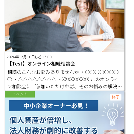
グ1級、不動産鑑定士 相続相談業歴〇〇年、これまで
に延べ▲▲▲▲件の相談をうけ、解決に導く ～～プ
ロフ写真～～ なんと今なら、オンラインサロンオー
プン特別記念で、相談料〇〇分無料！ お申し込みは
こちら
2024年12月10日(火) 13:00
【Test】オンライン相続相談会
相続のこんなお悩みありませんか ・○○○○○○○
○ ・△△△△△△△△ ・XXXXXXXXXX このオンライ
ン相談会にご参加いただければ、そのお悩みの解決の
糸口が見つかるかもしれません。 【担当】 株式会社
イベント
終了
●●●● 代表取締役 ●●●● 相続コンサルティン
グ1級、不動産鑑定士 相続相談業歴〇〇年、これまで
に延べ▲▲▲▲件の相談をうけ、解決に導く ～～プ
ロフ写真～～ なんと今なら、オンラインサロンオー
プン特別記念で、相談料〇〇分無料！ お申し込みは