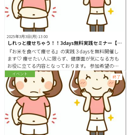
2025年3月3日(月) 13:00
しれっと痩せちゃう！！3days無料実践セミナー【3日目】
『お米を食べて痩せる』の実践３daysを無料開催し
ます♡ 痩せたい人に限らず、健康面が気になる方も
お役に立てる内容となっております。 参加希望の方
はまずはLINEオープンチャットにご参加ください。
イベント
終了
https://line.me/ti/g2/Sc6wsX-arEgViJDtglrSdDFHxvm
NeS_LFgkQtQ?utm_source=invitation&utm_medium
=link_copy&utm_campaign=default オープンチャッ
トの参加コードは『8888』です！ 匿名でもＯＫです
のでぜひ一緒に盛り上げて頂けたら嬉しいです♡