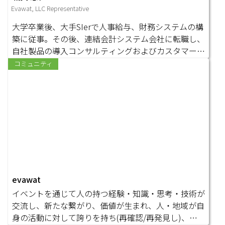
Evawat, LLC Representative
大学卒業後、大手SIerで人事給与、財務システムの構
築に従事。その後、連結会計システム会社に転職し、
自社製品の導入コンサルティングおよびカスタマーサ
ポート部門のマネジメントを行った。 現在、エヴァ
コミュニティ
ワットを創業し、イベント管理・コミュニティ管理の
クラウドサービスを提供するかたわら、日本文化体験
イベントの企画運営を行い、イベント運営、コミュニ
ティ運営をリアルに実施し、そこから得られる気づき
をクラウドサービスの機能に繋げている。 【ビジョ
ン】開く扉の先には、共感と寛容に満ちた世界が広が
っている。それは私が理想とするワールドで、人々が
お互いの思いや夢を応援し合う場所だ。主体性を持っ
た個々が、深く自分を理解し、尊重しあっている。そ
evawat
こでは量や比較ではなく、一人ひとりの存在そのもの
イベントを通じて人の持つ経験・知識・思考・技術が
が重要視され、自分事という視点から、各々が積極的
交流し、新たな繋がり、価値が生まれ、人・地域が自
に社会に関わり、自分自身と周りとの関係性を大切に
身の活動に対して誇りを持ち(再確認/再発見し)、活
している。 一つ一つの人間関係は、丁寧に築かれ、