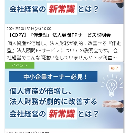
こちら
2024年10月31日(木) 10:00
【COPY】『伴走型』法人顧問FPサービス説明会
個人資産が倍増し、法人財務が劇的に改善する『伴走
型』法人顧問FPサービスについての説明会です。 会
社経営でこんな間違いをしていませんか？ ✅利益が
出たら節税をした方がいいと思っている ✅法人から
イベント
終了
個人に資産を移す最適回を知らない ✅法人クレジッ
トカードをまだ活用できていない ✅ＮＩＳＡやイデ
コをまだ活用していない ✅会社のお金のことは全て
税理士に任せている ✅会社の最終的なゴール設定が
できていない ✅個人と法人の資産を別々で考えてい
る ✅税制メリットのある制度をフル活用できてない
✅事業承継に向けた自社株対策ができていない ✅自分
の会社の企業価値を把握していない もし､上記のうち
1つでも当てはまることがあれば､きっと法人顧問Ｆ