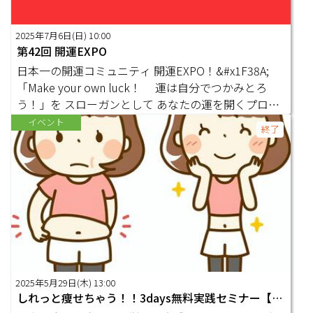
れ、供給過多にならず、適切な質と量を維持するため
「お財布に無理なく家族みんなが無意識に習慣化でき
のアイデアが飛び交う。 日が暮れる頃には、今日一
る予防医学」をテーマにミネラルライフの提案をして
日の結束感を感じながら、新たなつながりが生まれ、
2025年7月6日(日) 10:00
いる。
第42回 開運EXPO
新しい価値が創出されたことに満足感を覚える。これ
が私の理想の一日、そして理想のワールドだ。 この
日本一の開運コミュニティ 開運EXPO！&#x1F38A;
ワールドでは、寛容と共感を中心に据え、人々が互い
「Make your own luck！ 運は自分でつかみとろ
を尊重し、助け合う。そして私は新たなつながりを創
う！」を スローガンとして あなたの運を開くプロ達
出し、社会の更なる発展を支える重要な役割を果たし
が オンライン上でお待ちしております！&#x1F970;✨
イベント
終了
ている。私の夢が現実になるその日まで、このビジョ
ミーティングID ： 972 1100 1256 参加条件：どなた
ンを胸に、私は日々を過ごしていく。
でも参加OK！※途中入退場OK！※スマホ、タブレッ
トからの参加もOK！ &#x1F38A;7/6の出展者一覧はこ
ちらから！&#x1F38A; https://foex.online/kaiun/
2025年5月29日(木) 13:00
しれっと痩せちゃう！！3days無料実践セミナー【3日目】