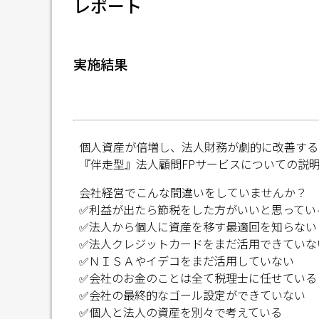
レポート
実施結果
個人資産が倍増し、法人財務が劇的に改善する
『伴走型』法人顧問FPサービスについての説
会社経営でこんな間違いをしていませんか？
✅利益が出たら節税をした方がいいと思ってい
✅法人から個人に資産を移す最適回を知らない
✅法人クレジットカードをまだ活用できていな
✅ＮＩＳＡやイデコをまだ活用していない
✅会社のお金のことは全て税理士に任せている
✅会社の最終的なゴール設定ができていない
✅個人と法人の資産を別々で考えている