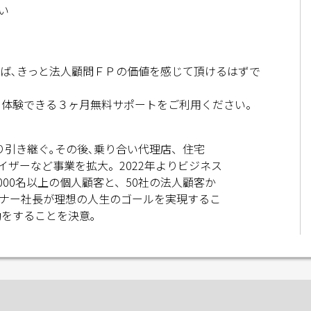
い
れば､きっと法人顧問ＦＰの価値を感じて頂けるはずで
を体験できる３ヶ月無料サポートをご利用ください。
り引き継ぐ｡その後､乗り合い代理店、住宅
ザーなど事業を拡大。2022年よりビジネス
000名以上の個人顧客と、50社の法人顧客か
ナー社⾧が理想の人生のゴールを実現するこ
動をすることを決意｡