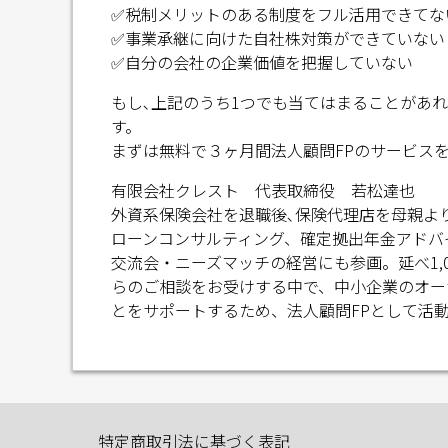
✅税制メリットのある制度をフル活用できてな
✅事業承継に向けた自社株対策ができていない
✅自分の会社の企業価値を把握していない
もし､上記のうち1つでも当てはまることがあ
す。
まずは無料で３ヶ月間法人顧問FPのサービス
有限会社クレスト 代表取締役 若松達也
外資系保険会社を退職後､保険代理店を母親よ
ローンコンサルティング、確定拠出年金アドバイ
交流会・ニーズマッチの経営にも参画。延べ1,
らのご相談をお受けする中で、中小企業のオー
とをサポートするため、法人顧問FPとして活
特定商取引法に基づく表記