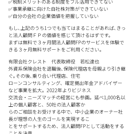
✅税制メリットのある制度をフル活用できてない
✅事業承継に向けた自社株対策ができていない
✅自分の会社の企業価値を把握していない
もし､上記のうち1つでも当てはまることがあれば､きっ
と法人顧問ＦＰの価値を感じて頂けるはずです。
まずは無料で３ヶ月間法人顧問FPのサービスを体験で
きる３ヶ月無料サポートをご利用ください。
有限会社クレスト 代表取締役 若松達也
外資系保険会社を退職後､保険代理店を母親より引き継
ぐ｡その後､乗り合い代理店、住宅
ローンコンサルティング、確定拠出年金アドバイザー
など事業を拡大。2022年よりビジネス
交流会・ニーズマッチの経営にも参画。延べ1,000名以
上の個人顧客と、50社の法人顧客か
らのご相談をお受けする中で、中小企業のオーナー社
⾧が理想の人生のゴールを実現するこ
とをサポートするため、法人顧問FPとして活動をする
ことを決意｡