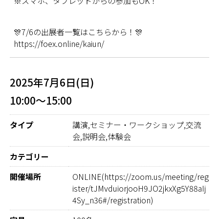
※スマホ、タブレットからの参加もOK！
🎊7/6の出展者一覧はこちらから！🎊
https://foex.online/kaiun/
2025年7月6日(日)
10:00～15:00
タイプ
講演,セミナー・ワークショップ,交流
会,説明会,体験会
カテゴリー
開催場所
ONLINE(https://zoom.us/meeting/reg
ister/tJMvduiorjooH9JO2jkxXg5Y88aIj
4Sy_n36#/registration)