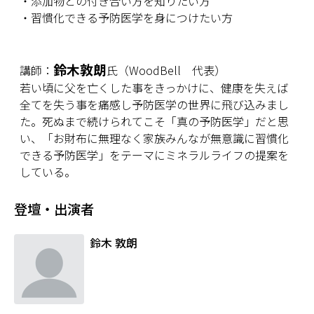
・添加物との付き合い方を知りたい方
・習慣化できる予防医学を身につけたい方
鈴木敦朗
講師：
氏（WoodBell 代表）
若い頃に父を亡くした事をきっかけに、健康を失えば
全てを失う事を痛感し予防医学の世界に飛び込みまし
た。死ぬまで続けられてこそ「真の予防医学」だと思
い、「お財布に無理なく家族みんなが無意識に習慣化
できる予防医学」をテーマにミネラルライフの提案を
している。
登壇・出演者
鈴木 敦朗